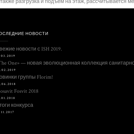
также разгрузка и подъем на этаж, рассчитывается 
ОСЛЕДНИЕ НОВОСТИ
вежие новости с ISH 2019.
.03.2019
The One» — новая эволюционная коллекция санитарн
.02.2019
овинки группы Florim!
.06.2018
osavit Fosvit 2018
.01.2018
тоги конкурса
.11.2017