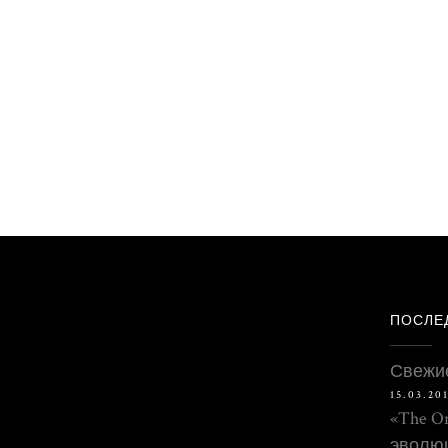
ПОСЛЕ
Свежие
15.03.20
«The O
эволю