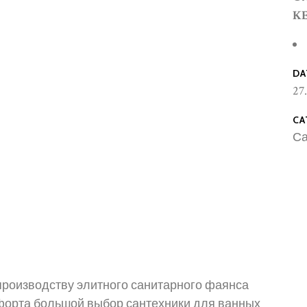
K
DA
27
CA
Са
 производству элитного санитарного фаянса
форта большой выбор сантехники для ванных